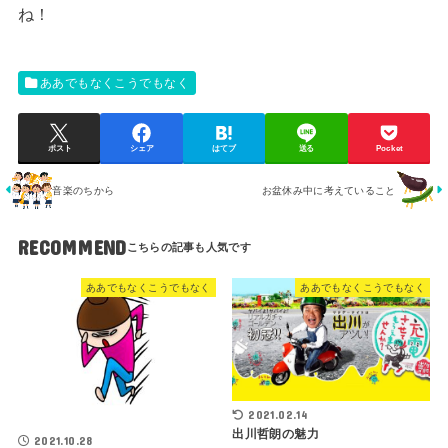
ね！
ああでもなくこうでもなく
ポスト
シェア
はてブ
送る
Pocket
音楽のちから
お盆休み中に考えていること
RECOMMEND
ああでもなくこうでもなく
ああでもなくこうでもなく
2021.02.14
出川哲朗の魅力
2021.10.28