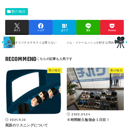
塾の毎日
ポスト
シェア
はてブ
送る
Pocket
オリジナルテキストは要らない
ジム・ジャームッシュが好きな理由
RECOMMEND
塾の毎日
塾の毎日
2022.09.24
６時間耐久勉強会１日目！
2021.11.30
英語のリスニングについて