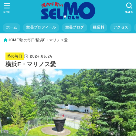
MENU
SEARCH
ホーム
室長プロフィール
室長ブログ
授業料
アクセス
HOME
塾の毎日
横浜F・マリノス愛
2024.06.24
塾の毎日
横浜F・マリノス愛