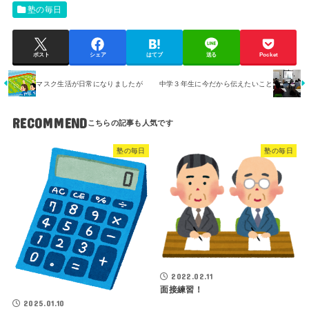
塾の毎日
ポスト
シェア
はてブ
送る
Pocket
マスク生活が日常になりましたが
中学３年生に今だから伝えたいこと
RECOMMEND
塾の毎日
塾の毎日
2022.02.11
面接練習！
2025.01.10