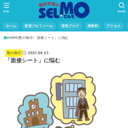
MENU
SEARCH
ホーム
室長プロフィール
室長ブログ
授業料
アクセス
HOME
塾の毎日
「面接シート」に悩む
2021.08.23
塾の毎日
「面接シート」に悩む