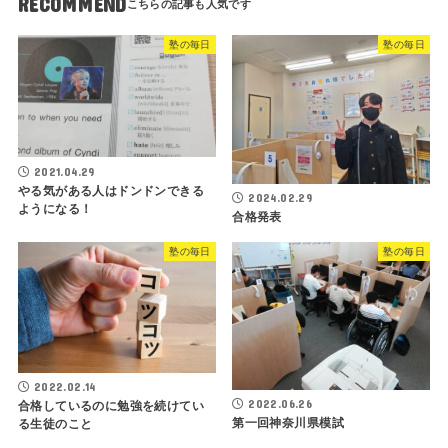
RECOMMEND
塾の毎日
塾の毎日
2021.04.29
やる気がある人はドンドンできる
2024.02.29
ようになる！
合格発表
塾の毎日
塾の毎日
2022.02.14
2022.06.26
合格しているのに勉強を続けてい
第一回神奈川県模試
る生徒のこと