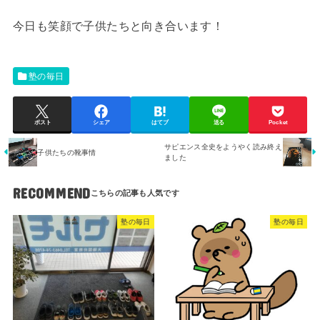
今日も笑顔で子供たちと向き合います！
塾の毎日
ポスト
シェア
はてブ
送る
Pocket
サピエンス全史をようやく読み終え
子供たちの靴事情
ました
RECOMMEND
塾の毎日
塾の毎日