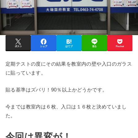
ポスト
シェア
はてブ
送る
Pocket
定期テストの度にその結果を教室内の壁や入口のガラス
に貼っています。
貼る基準はズバリ！90％以上かどうかです。
今までは教室内は６枚、入口は１６枚と決めていまし
た。
今回は異変が！