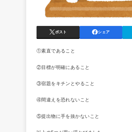
ポスト
シェア
①素直であること
②目標が明確にあること
③宿題をキチンとやること
④間違えを恐れないこと
⑤提出物に手を抜かないこと