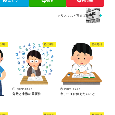
はてブ
送る
Pocket
クリスマスと言えば
の毎日
塾の毎日
塾の毎日
2022.01.25
2023.04.29
分数と小数の重要性
今、中１に伝えたいこと
の毎日
塾の毎日
塾の毎日