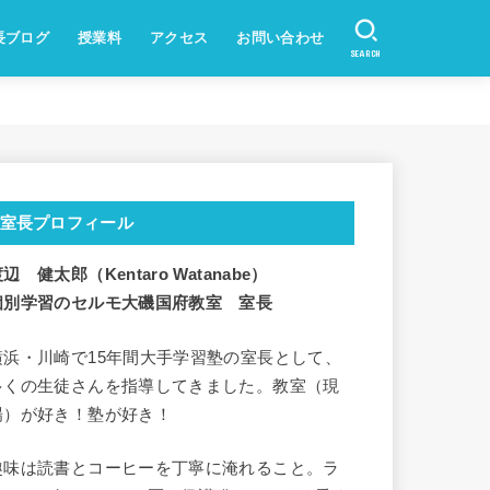
長ブログ
授業料
アクセス
お問い合わせ
SEARCH
室長プロフィール
辺 健太郎（Kentaro Watanabe）
個別学習のセルモ大磯国府教室 室長
横浜・川崎で15年間大手学習塾の室長として、
多くの生徒さんを指導してきました。教室（現
場）が好き！塾が好き！
趣味は読書とコーヒーを丁寧に淹れること。ラ