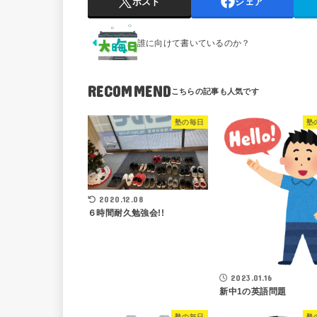
ポスト
シェア
誰に向けて書いているのか？
RECOMMEND
塾の毎日
塾
2020.12.08
６時間耐久勉強会!!
2023.01.16
新中1の英語問題
塾の毎日
塾