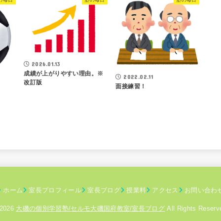
2026.01.13
成績が上がりやすい理由。※
2022.02.11
改訂版
面接練習！
ホーム
室長プロフィール
室長ブログ
授業料
アクセス
お問い合わ
 2026
大磯の個別学習塾/セルモ大磯国府教室/室長ブログ
All Rights Reserv