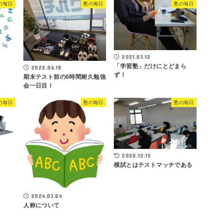
の毎日
塾の毎日
塾の毎日
2021.03.12
「学習塾」だけにとどまら
2022.06.18
ず！
期末テスト前の6時間耐久勉強
会一日目！
の毎日
塾の毎日
塾の毎日
2020.12.15
模試とはテストマッチである
2024.03.04
人称について