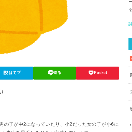
はてブ
送る
Pocket
笑）
男の子が中2になっていたり、小2だった女の子が小6に