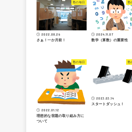
塾の毎日
塾
2022.08.26
2024.11.07
さぁ！一か月前！
数学（算数）の重要性
塾の毎日
塾
2023.03.14
スタートダッシュ！
2022.01.12
理想的な宿題の取り組み方に
ついて