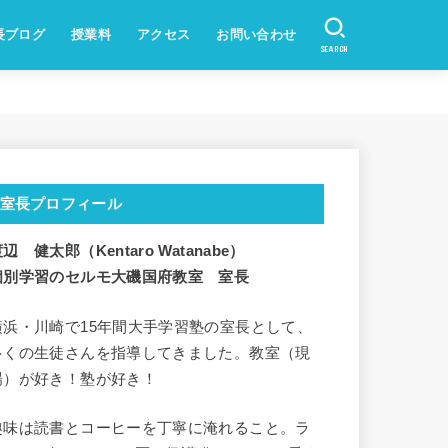
長ブログ
授業料
アクセス
お問い合わせ
SEARCH
室長プロフィール
辺 健太郎（Kentaro Watanabe）
個別学習のセルモ大磯国府教室 室長
横浜・川崎で15年間大手学習塾の室長として、
多くの生徒さんを指導してきました。教室（現
場）が好き！塾が好き！
趣味は読書とコーヒーを丁寧に淹れること。ラ