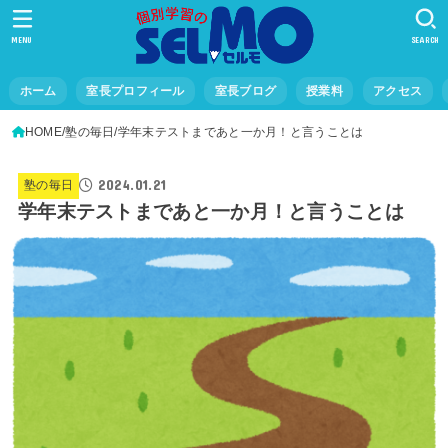
MENU
SEARCH
ホーム
室長プロフィール
室長ブログ
授業料
アクセス
HOME
塾の毎日
学年末テストまであと一か月！と言うことは
2024.01.21
塾の毎日
学年末テストまであと一か月！と言うことは