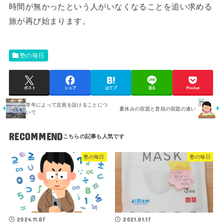
時間が無かったという人がいなくなることを追い求める
旅が再び始まります。
塾の毎日
ポスト
シェア
はてブ
送る
Pocket
学年によって定員を設けることにつ
夏休みの宿題と普段の宿題の違い
いて
RECOMMEND
塾の毎日
塾の毎日
2024.11.07
2021.01.17