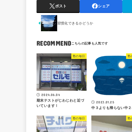
ポスト
シェア
習慣化できるかどうか
RECOMMEND
塾の毎日
塾
2024.06.04
期末テストがじわじわと近づ
2023.01.25
いています！
中３よりも帰らない中２
塾の毎日
塾