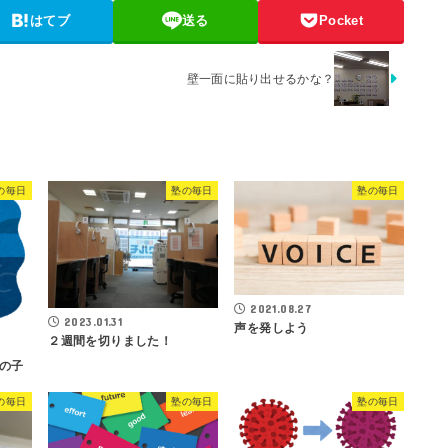
はてブ
送る
Pocket
壁一面に貼り出せるかな？
の毎日
塾の毎日
塾の毎日
2021.08.27
2023.01.31
声を発しよう
２週間を切りました！
の子
の毎日
塾の毎日
塾の毎日