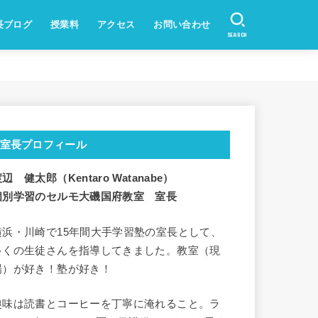
長ブログ
授業料
アクセス
お問い合わせ
SEARCH
室長プロフィール
辺 健太郎（Kentaro Watanabe）
個別学習のセルモ大磯国府教室 室長
横浜・川崎で15年間大手学習塾の室長として、
多くの生徒さんを指導してきました。教室（現
場）が好き！塾が好き！
趣味は読書とコーヒーを丁寧に淹れること。ラ