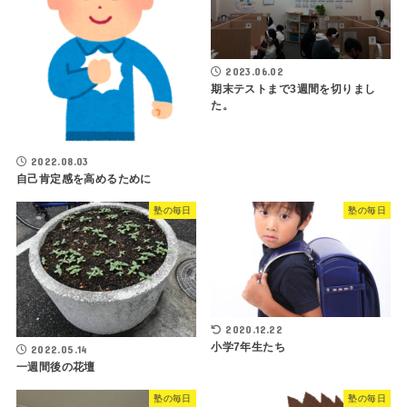
2023.06.02
期末テストまで3週間を切りまし
た。
2022.08.03
自己肯定感を高めるために
塾の毎日
塾の毎日
2020.12.22
小学7年生たち
2022.05.14
一週間後の花壇
塾の毎日
塾の毎日