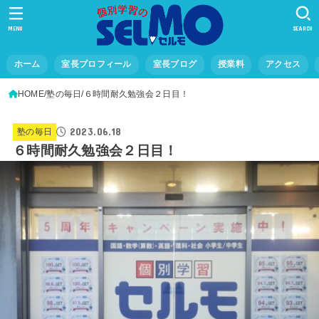
MENU
SEARCH
ホーム
室長プロフィール
室長ブログ
授業料
アクセス
HOME
塾の毎日
６時間耐久勉強会２日目！
2023.06.18
塾の毎日
６時間耐久勉強会２日目！