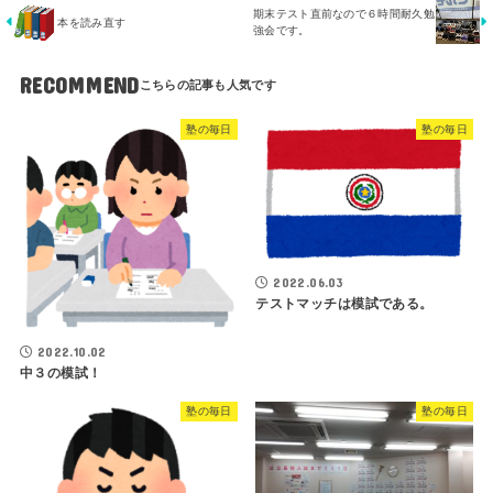
期末テスト直前なので６時間耐久勉
本を読み直す
強会です。
RECOMMEND
塾の毎日
塾の毎日
2022.06.03
テストマッチは模試である。
2022.10.02
中３の模試！
塾の毎日
塾の毎日